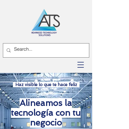
Haz visible lo que te hace feliz
Alineamos la
tecnología con tu
negocio