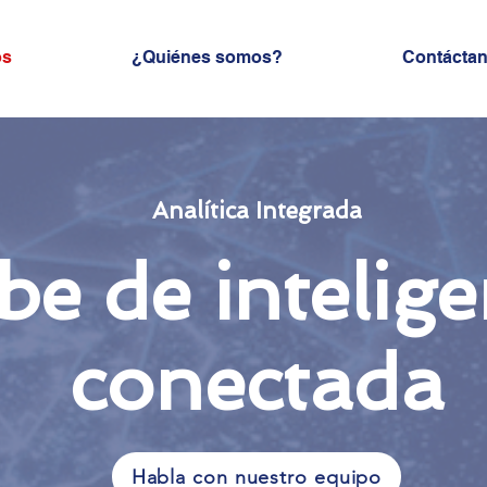
os
¿Quiénes somos?
Contácta
Analítica Integrada
e de intelige
conectada
Habla con nuestro equipo