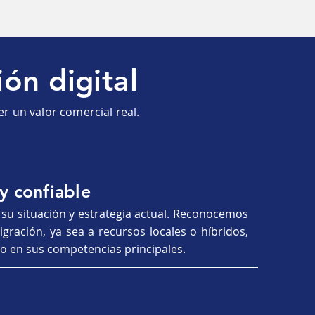
ión digital
er un valor comercial real.
 analítica integrada hasta
 y confiable
ones, minoristas, energía,
 su situación y estrategia actual. Reconocemos
igración, ya sea a recursos locales o híbridos,
tralidad y apertura.
 en sus competencias principales.
omercial real.