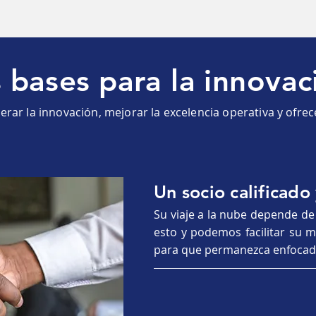
s bases para la innovac
amos?
rar la innovación, mejorar la excelencia operativa y ofrec
ermitirán:
ión en plataformas y soluciones globales, desde
Un socio calificado
, para los sectores de: finanzas, telecomunicaci
Su viaje a la nube depende de
público, entre otros.
esto y podemos facilitar su m
soberanía digital al proveerles: independencia, neu
para que permanezca enfocado
ejorar la excelencia operativa y ofrecer un valor c