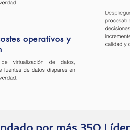
 verdad.
Despli
procesa
decisio
incremen
ostes operativos y
calidad y 
n
de virtualización de datos,
e fuentes de datos dispares en
 verdad.
dado por más 350 Lídere