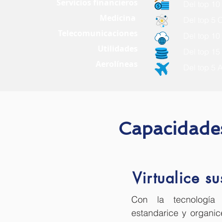
Servicios financieros
Del top 10
Medicina
Del top 5
Telecomunicaciones
Del top 10
Utilidades
Del top 15
Aerolíneas
Del top 5 
Capacidade
Virtualice su
Con la tecnología 
estandarice y organic