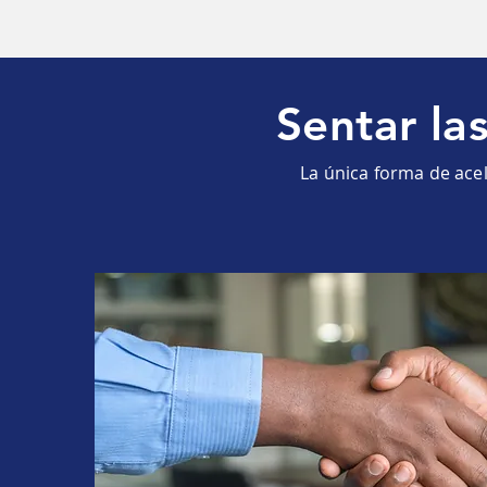
Sentar la
¿Cómo ayud
La única forma de acele
Nuestras soluciones te p
Ofrece la mayor innovac
inteligencia artificial
manufactura, logística y 
Garantiza a sus clientes 
Acelerar la innovación, m