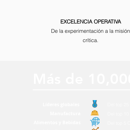
EXCELENCIA OPERATIVA
De la experimentación a la misión
crítica.
Más de 10,000
Líderes globales
Del top 25
Manufactura
Del top 10
Alimentos y Bebidas
Del top 5 