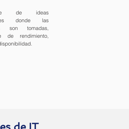
egue de ideas
bles donde las
nes son tomadas,
te de rendimiento,
disponibilidad.
s de IT