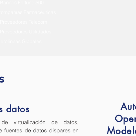
 Bancos Fortune 500
 Compañías Farmacéuticas
 Proveedores Telecom
 Proveedores Utilidades
Aerolíneas Globales
s
Aut
s datos
Oper
de virtualización de datos,
Modelo
e fuentes de datos dispares en