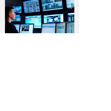
Monitoreo Marítimo
Entregamos sensores y plataformas
de sensores que se utilizan para una
gran cantidad de tareas de
monitoreo, detección e informes,
como detección de derrames de
petróleo, prevención de colisiones
de embarcaciones y observación
ambiental de aves y mamíferos.